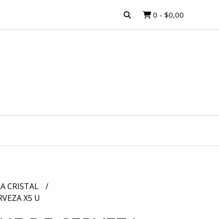
0
-
$0,00
A CRISTAL
RVEZA X5 U