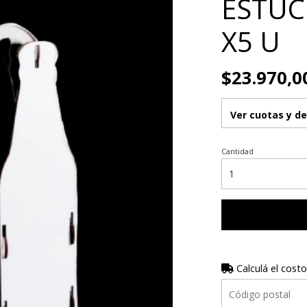
ESTUC
X5 U
$23.970,0
Ver cuotas y d
Cantidad
Calculá el costo