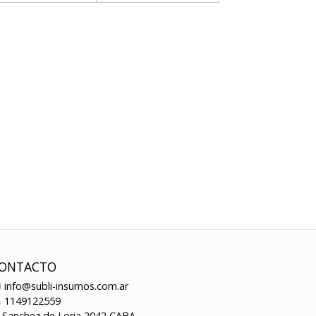
ONTACTO
info@subli-insumos.com.ar
1149122559
Sanchez de Loria 2042 CABA