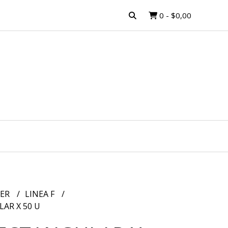
0
-
$0,00
MER
LINEA F
AR X 50 U